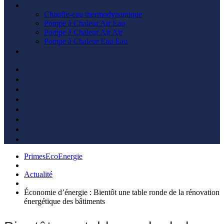
ENR
Chauffe-eau thermodynamique
Pompe à Chaleur Air Eau
Pompe à Chaleur Air Air
Pompe à Chaleur Eau Eau
Contact
Simulation
Notre offre
Isolation
Chauffage
Energies Renouvelables
Espace Personnel
FAQ
Contact
PrimesEcoEnergie
Actualité
Économie d’énergie : Bientôt une table ronde de la rénovation
énergétique des bâtiments