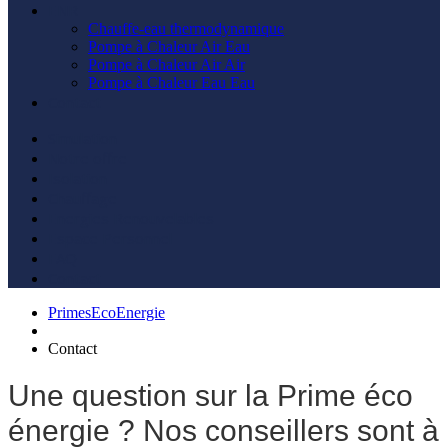
ENR
Chauffe-eau thermodynamique
Pompe à Chaleur Air Eau
Pompe à Chaleur Air Air
Pompe à Chaleur Eau Eau
Contact
Simulation
Notre offre
Isolation
Chauffage
Energies Renouvelables
Espace Personnel
FAQ
Contact
PrimesEcoEnergie
Contact
Une question sur la Prime éco
énergie ? Nos conseillers sont à