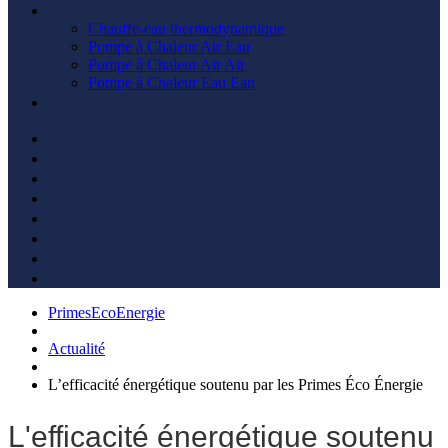
ENR
Chauffe-eau thermodynamique
Pompe à Chaleur Air Eau
Pompe à Chaleur Air Air
Pompe à Chaleur Eau Eau
Contact
Simulation
Notre offre
Isolation
Chauffage
Energies Renouvelables
Espace Personnel
FAQ
Contact
PrimesEcoEnergie
Actualité
L’efficacité énergétique soutenu par les Primes Éco Énergie
L'efficacité énergétique soutenu